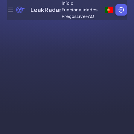
Início
LeakRadar
Funcionalidades
Menu
Skip to content
Preços
Live
FAQ