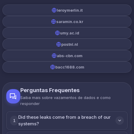
leroymerlin.it
saramin.co.kr
umy.ac.id
postnl.nl
abs-cbn.com
bacc1688.com
Perguntas Frequentes
Saiba mais sobre vazamentos de dados e como
responder
Did these leaks come from a breach of our
1
systems?