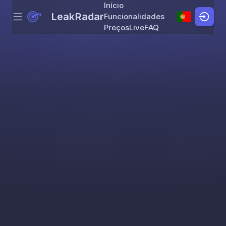
Início
LeakRadar
Funcionalidades
Menu
Skip to content
Preços
Live
FAQ