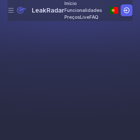
Início
LeakRadar
Funcionalidades
Menu
Skip to content
Preços
Live
FAQ