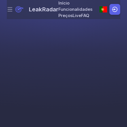
Início
LeakRadar
Funcionalidades
Menu
Skip to content
Preços
Live
FAQ