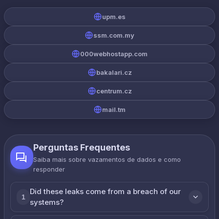
upm.es
ssm.com.my
000webhostapp.com
bakalari.cz
centrum.cz
mail.tm
Perguntas Frequentes
Saiba mais sobre vazamentos de dados e como
responder
Did these leaks come from a breach of our
1
systems?