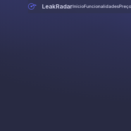
LeakRadar
Início
Funcionalidades
Preç