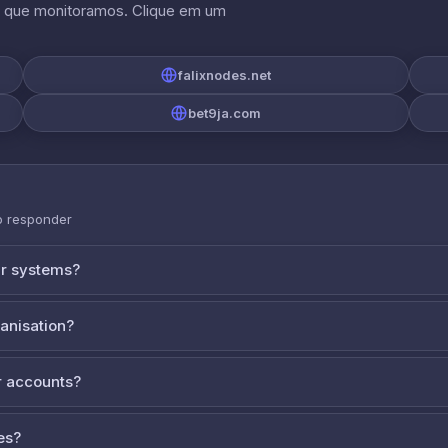
s que monitoramos. Clique em um
falixnodes.net
bet9ja.com
o responder
ur systems?
ganisation?
 accounts?
es?