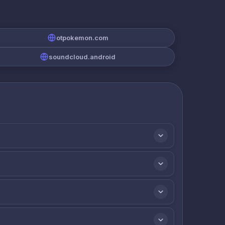
otpokemon.com
soundcloud.android