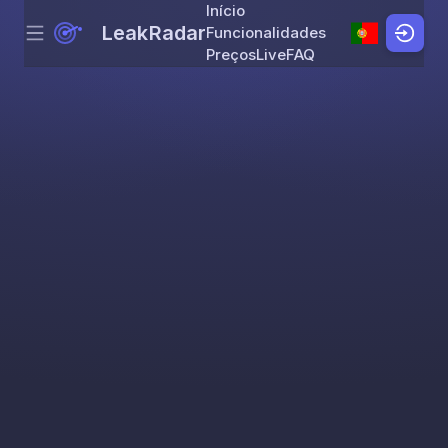
Início
LeakRadar
Funcionalidades
Menu
Skip to content
Preços
Live
FAQ