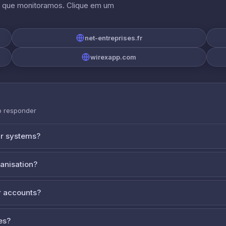
s que monitoramos. Clique em um
net-entreprises.fr
wirexapp.com
o responder
ur systems?
ganisation?
 accounts?
es?