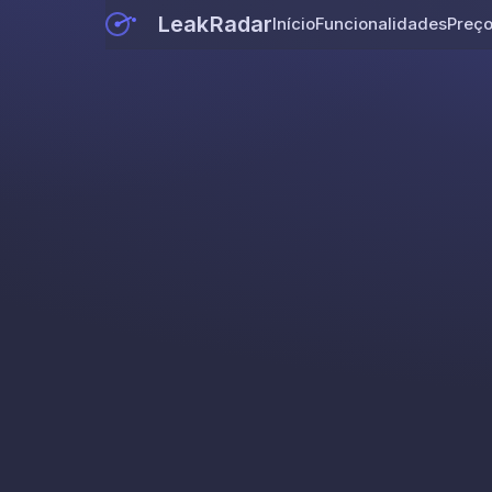
LeakRadar
Início
Funcionalidades
Preç