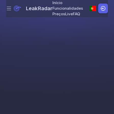
Início
LeakRadar
Funcionalidades
Menu
Skip to content
Preços
Live
FAQ