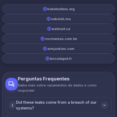
kobotoolbox.org
sekolah.mu
walmart.ca
vscinemas.com.tw
aimjunkies.com
bricodepot.fr
Perguntas Frequentes
Saiba mais sobre vazamentos de dados e como
responder
Did these leaks come from a breach of our
1
systems?