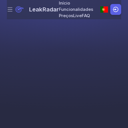
Início
LeakRadar
Funcionalidades
Menu
Skip to content
Preços
Live
FAQ