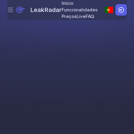
Início
LeakRadar
Funcionalidades
Menu
Skip to content
Preços
Live
FAQ