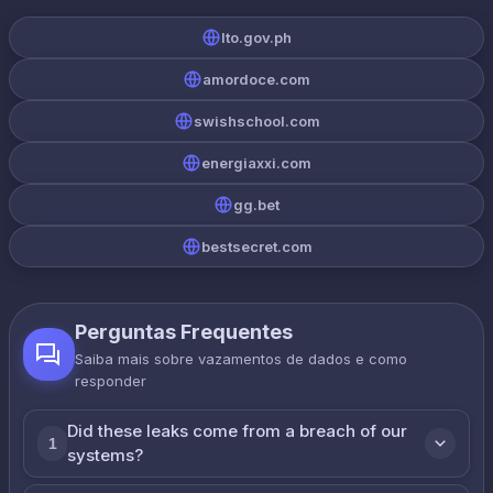
lto.gov.ph
amordoce.com
swishschool.com
energiaxxi.com
gg.bet
bestsecret.com
Perguntas Frequentes
Saiba mais sobre vazamentos de dados e como
responder
Did these leaks come from a breach of our
1
systems?