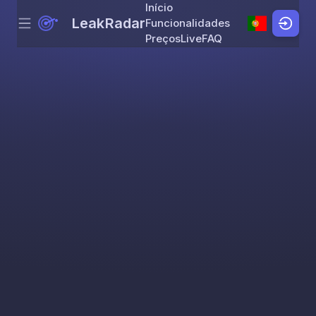
Início
LeakRadar
Funcionalidades
Menu
Skip to content
Preços
Live
FAQ