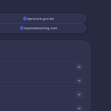
eprocure.gov.bd
explorelearning.com