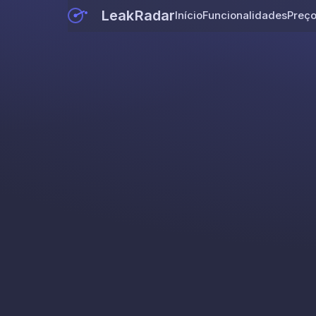
LeakRadar
Início
Funcionalidades
Preç