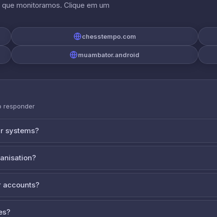
s que monitoramos. Clique em um
chesstempo.com
muambator.android
o responder
ur systems?
ganisation?
 accounts?
es?