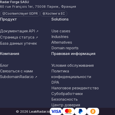
Radar Forge SASU
60 rue François 1er, 75008 Париж, Франция
Соответствует GDPR
Хостинг в ЕС
Продукт
Solutions
Документация API
Use cases
↗
Industries
Страница статуса
↗
Alternatives
База данных утечек
Domain reports
Компания
Правовая информация
Блог
Условия обслуживания
Связаться с нами
Политика
SubdomainRadar.io
конфиденциальности
↗
DPA
Налоговое резидентство
Субобработчики
Безопасность
Центр доверия
© 2026
LeakRadar.io