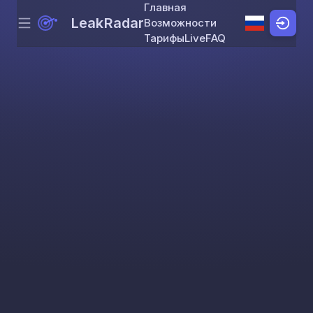
Главная
LeakRadar
Возможности
Menu
Skip to content
Тарифы
Live
FAQ