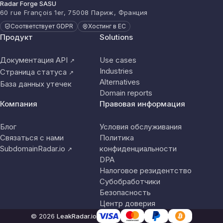
Radar Forge SASU
60 rue François 1er, 75008 Париж, Франция
Соответствует GDPR
Хостинг в ЕС
Продукт
Solutions
Документация API
Use cases
↗
Industries
Страница статуса
↗
Alternatives
База данных утечек
Domain reports
Компания
Правовая информация
Блог
Условия обслуживания
Связаться с нами
Политика
SubdomainRadar.io
конфиденциальности
↗
DPA
Налоговое резидентство
Субобработчики
Безопасность
Центр доверия
© 2026
LeakRadar.io