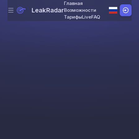
Главная
LeakRadar
Возможности
Menu
Skip to content
Тарифы
Live
FAQ