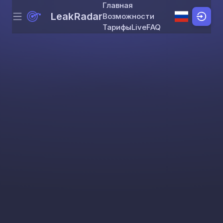
Главная
LeakRadar
Возможности
Menu
Skip to content
Тарифы
Live
FAQ