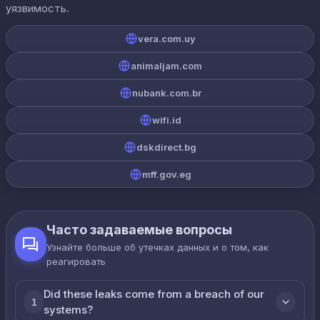
уязвимость.
vera.com.uy
animaljam.com
nubank.com.br
wifi.id
dskdirect.bg
mff.gov.eg
Часто задаваемые вопросы
Узнайте больше об утечках данных и о том, как
реагировать
Did these leaks come from a breach of our
1
systems?