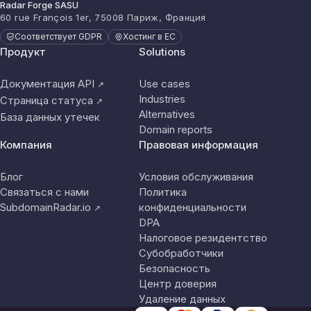
Radar Forge SASU
60 rue François 1er, 75008 Париж, Франция
Соответствует GDPR
Хостинг в ЕС
Продукт
Solutions
Документация API
Use cases
↗
Industries
Страница статуса
↗
Alternatives
База данных утечек
Domain reports
Компания
Правовая информация
Блог
Условия обслуживания
Связаться с нами
Политика
SubdomainRadar.io
конфиденциальности
↗
DPA
Налоговое резидентство
Субобработчики
Безопасность
Центр доверия
Удаление данных