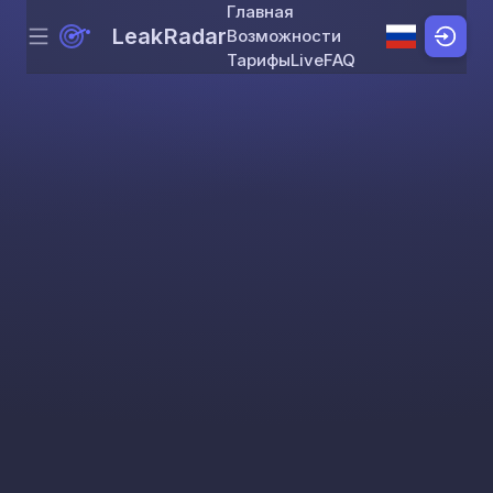
Главная
LeakRadar
Возможности
Menu
Skip to content
Тарифы
Live
FAQ