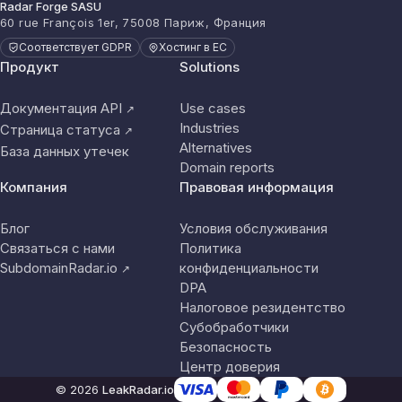
Radar Forge SASU
60 rue François 1er, 75008 Париж, Франция
Соответствует GDPR
Хостинг в ЕС
Продукт
Solutions
Документация API
Use cases
↗
Industries
Страница статуса
↗
Alternatives
База данных утечек
Domain reports
Компания
Правовая информация
Блог
Условия обслуживания
Связаться с нами
Политика
SubdomainRadar.io
конфиденциальности
↗
DPA
Налоговое резидентство
Субобработчики
Безопасность
Центр доверия
© 2026
LeakRadar.io