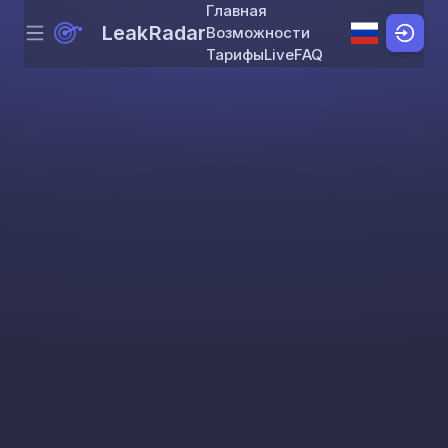
Главная
LeakRadar
Возможности
Menu
Skip to content
Тарифы
Live
FAQ