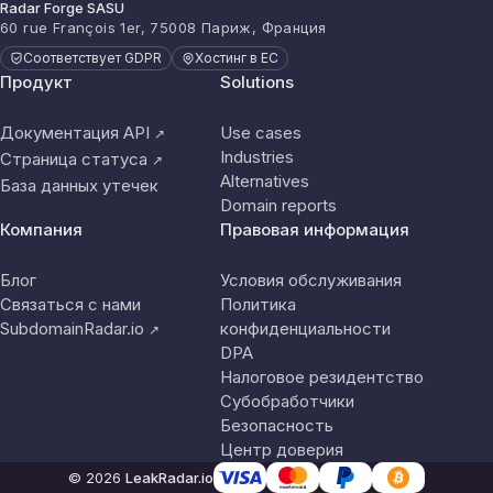
Radar Forge SASU
60 rue François 1er, 75008 Париж, Франция
Соответствует GDPR
Хостинг в ЕС
Продукт
Solutions
Документация API
Use cases
↗
Industries
Страница статуса
↗
Alternatives
База данных утечек
Domain reports
Компания
Правовая информация
Блог
Условия обслуживания
Связаться с нами
Политика
SubdomainRadar.io
конфиденциальности
↗
DPA
Налоговое резидентство
Субобработчики
Безопасность
Центр доверия
© 2026
LeakRadar.io