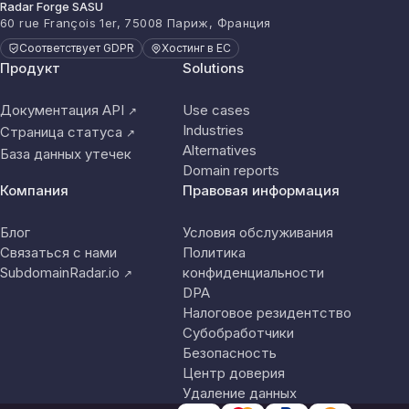
Radar Forge SASU
60 rue François 1er, 75008 Париж, Франция
Соответствует GDPR
Хостинг в ЕС
Продукт
Solutions
Документация API
Use cases
↗
Industries
Страница статуса
↗
Alternatives
База данных утечек
Domain reports
Компания
Правовая информация
Блог
Условия обслуживания
Связаться с нами
Политика
SubdomainRadar.io
конфиденциальности
↗
DPA
Налоговое резидентство
Субобработчики
Безопасность
Центр доверия
Удаление данных