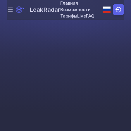
Главная
LeakRadar
Возможности
Menu
Skip to content
Тарифы
Live
FAQ