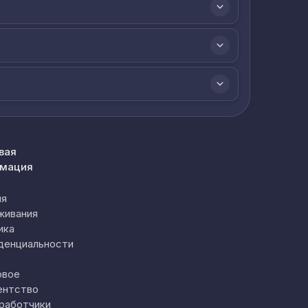
вая
мация
ия
живания
ика
денциальности
овое
ентство
работчики