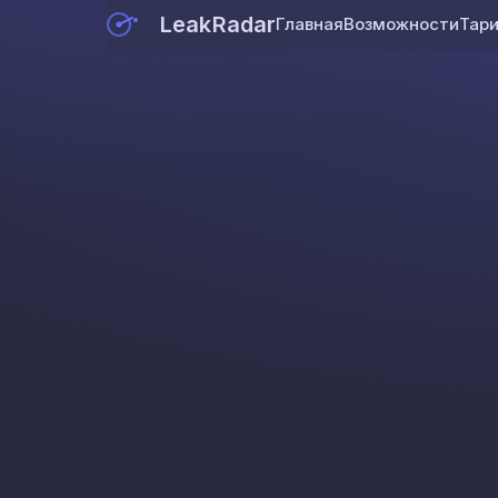
LeakRadar
Главная
Возможности
Тар