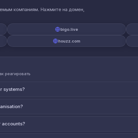
аемым компаниям. Нажмите на домен,
bigo.live
houzz.com
как реагировать
ur systems?
ganisation?
 accounts?