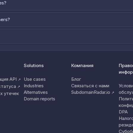
es?
ners?
Solutions
Компания
Право
инфор
ция API
Use cases
Блог
↗
Industries
Связаться с нами
Услов
статуса
↗
Alternatives
SubdomainRadar.io
обслу
↗
х утечек
Domain reports
Полит
конфи
DPA
Налог
резид
Субоб