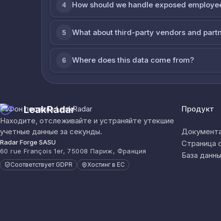
How should we handle exposed employe
4
What about third-party vendors and part
5
Where does this data come from?
6
LeakRadar
Продукт
Находите, отслеживайте и устраняйте утекшие
учетные данные за секунды.
Документа
Radar Forge SASU
Страница 
60 rue François 1er, 75008 Париж, Франция
База данны
Соответствует GDPR
Хостинг в ЕС