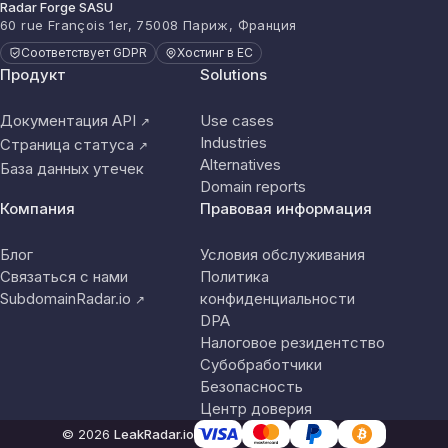
Radar Forge SASU
60 rue François 1er, 75008 Париж, Франция
Соответствует GDPR
Хостинг в ЕС
Продукт
Solutions
Документация API
Use cases
↗
Industries
Страница статуса
↗
Alternatives
База данных утечек
Domain reports
Компания
Правовая информация
Блог
Условия обслуживания
Связаться с нами
Политика
SubdomainRadar.io
конфиденциальности
↗
DPA
Налоговое резидентство
Субобработчики
Безопасность
Центр доверия
© 2026
LeakRadar.io