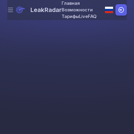
Главная
LeakRadar
Возможности
Menu
Skip to content
Тарифы
Live
FAQ