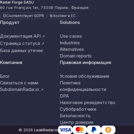
Radar Forge SASU
60 rue François 1er, 75008 Париж, Франция
Соответствует GDPR
Хостинг в ЕС
Продукт
Solutions
Документация API
Use cases
↗
Industries
Страница статуса
↗
Alternatives
База данных утечек
Domain reports
Компания
Правовая информация
Блог
Условия обслуживания
Связаться с нами
Политика
SubdomainRadar.io
конфиденциальности
↗
DPA
Налоговое резидентство
Субобработчики
Безопасность
Центр доверия
© 2026
LeakRadar.io