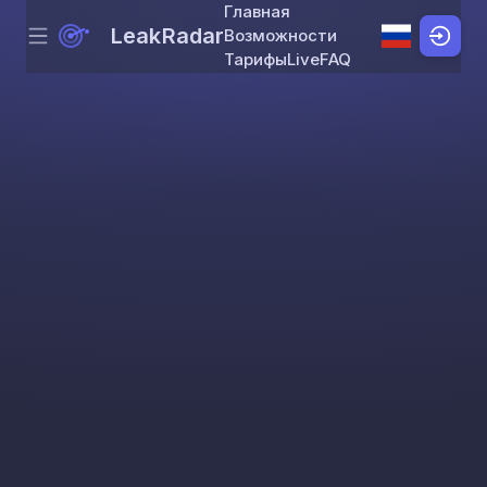
Главная
LeakRadar
Возможности
Menu
Skip to content
Тарифы
Live
FAQ