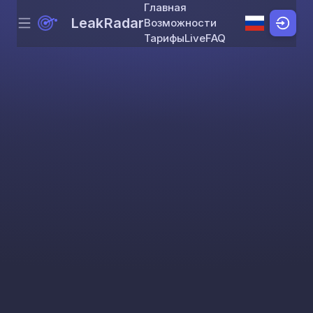
Главная
LeakRadar
Возможности
Menu
Skip to content
Тарифы
Live
FAQ