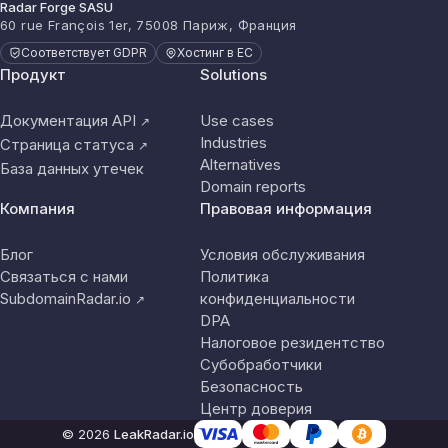
Radar Forge SASU
60 rue François 1er, 75008 Париж, Франция
Соответствует GDPR
Хостинг в ЕС
Продукт
Solutions
Документация API
Use cases
↗
Industries
Страница статуса
↗
Alternatives
База данных утечек
Domain reports
Компания
Правовая информация
Блог
Условия обслуживания
Связаться с нами
Политика
SubdomainRadar.io
конфиденциальности
↗
DPA
Налоговое резидентство
Субобработчики
Безопасность
Центр доверия
© 2026
LeakRadar.io