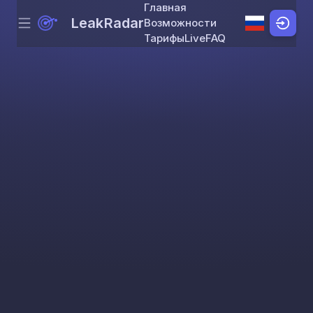
Главная
LeakRadar
Возможности
Menu
Skip to content
Тарифы
Live
FAQ