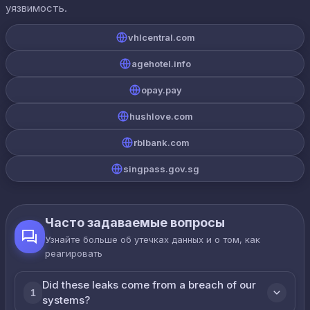
уязвимость.
vhlcentral.com
agehotel.info
opay.pay
hushlove.com
rblbank.com
singpass.gov.sg
Часто задаваемые вопросы
Узнайте больше об утечках данных и о том, как
реагировать
Did these leaks come from a breach of our
1
systems?