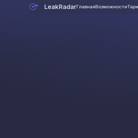
LeakRadar
Главная
Возможности
Тар