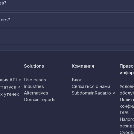
es?
ners?
Solutions
Компания
Право
инфор
ция API
Use cases
Блог
↗
Industries
Связаться с нами
Услов
статуса
↗
Alternatives
SubdomainRadar.io
обслу
↗
х утечек
Domain reports
Полит
конфи
DPA
Налог
резид
Субоб