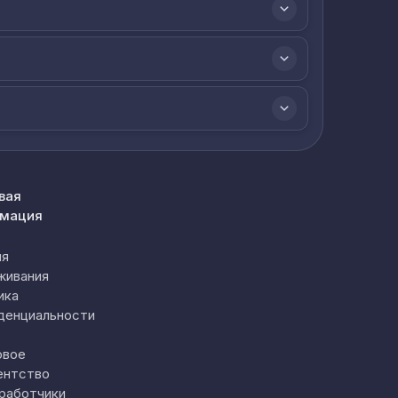
вая
мация
ия
живания
ика
денциальности
овое
ентство
работчики