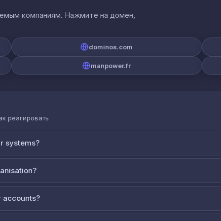
аемым компаниям. Нажмите на домен,
dominos.com
manpower.fr
как реагировать
ur systems?
ganisation?
 accounts?