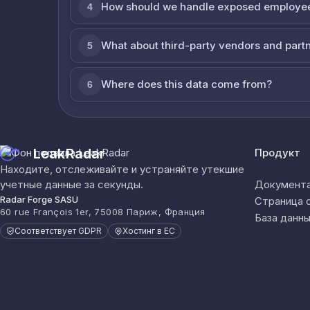
How should we handle exposed employe
4
What about third-party vendors and part
5
Where does this data come from?
6
LeakRadar
Продукт
Находите, отслеживайте и устраняйте утекшие
учетные данные за секунды.
Документа
Radar Forge SASU
Страница 
60 rue François 1er, 75008 Париж, Франция
База данны
Соответствует GDPR
Хостинг в ЕС