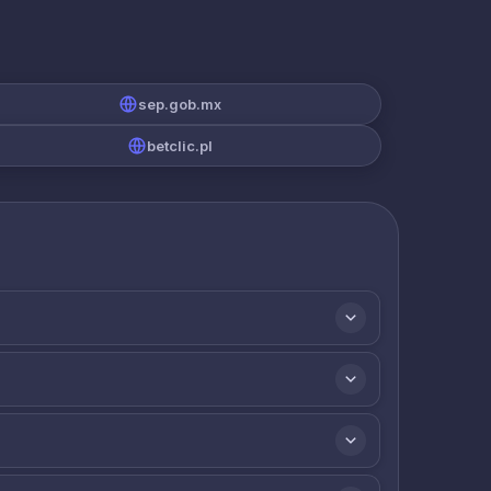
sep.gob.mx
betclic.pl