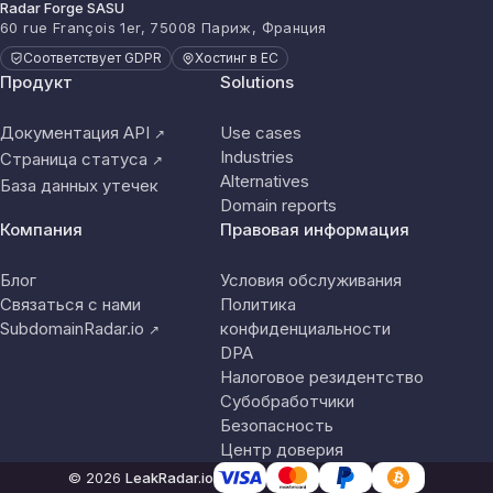
Radar Forge SASU
60 rue François 1er, 75008 Париж, Франция
Соответствует GDPR
Хостинг в ЕС
Продукт
Solutions
Документация API
Use cases
↗
Industries
Страница статуса
↗
Alternatives
База данных утечек
Domain reports
Компания
Правовая информация
Блог
Условия обслуживания
Связаться с нами
Политика
SubdomainRadar.io
конфиденциальности
↗
DPA
Налоговое резидентство
Субобработчики
Безопасность
Центр доверия
© 2026
LeakRadar.io