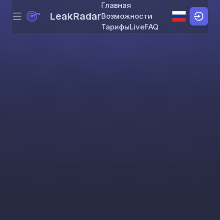
Главная
LeakRadar
Возможности
Menu
Skip to content
Тарифы
Live
FAQ