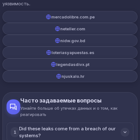
уязвимость.
mercadolibre.com.pe
neteller.com
nidw.gov.bd
loteriasyapuestas.es
legendasdivx.pt
njuskalo.hr
Часто задаваемые вопросы
Узнайте больше об утечках данных и о том, как
реагировать
Did these leaks come from a breach of our
1
systems?