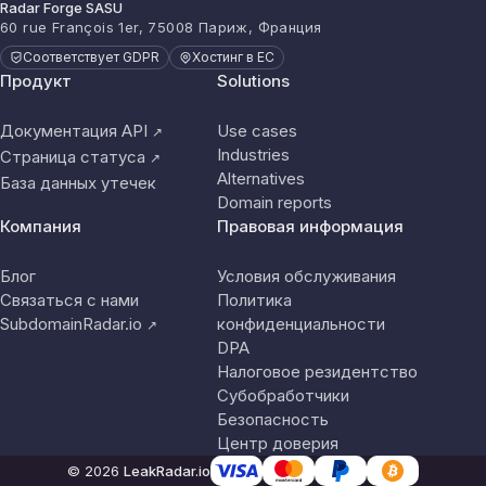
Radar Forge SASU
60 rue François 1er, 75008 Париж, Франция
Соответствует GDPR
Хостинг в ЕС
Продукт
Solutions
Документация API
Use cases
↗
Industries
Страница статуса
↗
Alternatives
База данных утечек
Domain reports
Компания
Правовая информация
Блог
Условия обслуживания
Связаться с нами
Политика
SubdomainRadar.io
конфиденциальности
↗
DPA
Налоговое резидентство
Субобработчики
Безопасность
Центр доверия
© 2026
LeakRadar.io