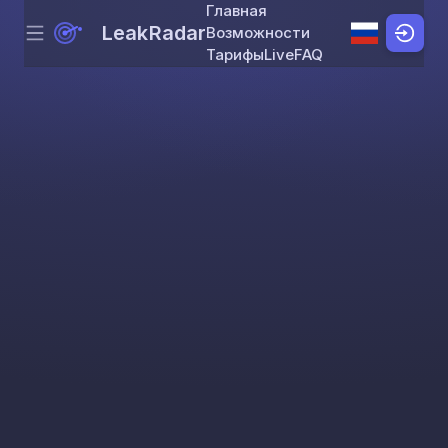
Главная
LeakRadar
Возможности
Menu
Skip to content
Тарифы
Live
FAQ