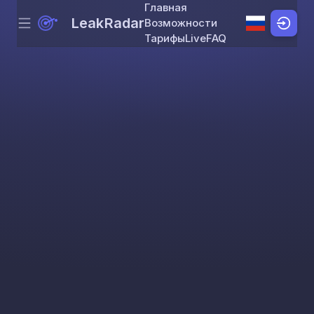
Главная
LeakRadar
Возможности
Menu
Skip to content
Тарифы
Live
FAQ