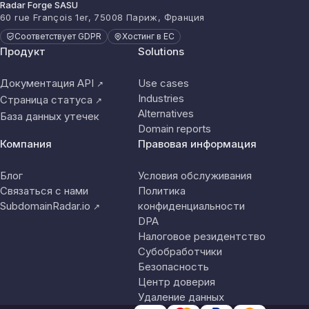
Radar Forge SASU
60 rue François 1er, 75008 Париж, Франция
Соответствует GDPR
Хостинг в ЕС
Продукт
Solutions
Документация API
Use cases
↗
Industries
Страница статуса
↗
Alternatives
База данных утечек
Domain reports
Компания
Правовая информация
Блог
Условия обслуживания
Связаться с нами
Политика
SubdomainRadar.io
конфиденциальности
↗
DPA
Налоговое резидентство
Субобработчики
Безопасность
Центр доверия
Удаление данных