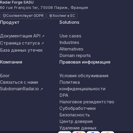
Radar Forge SASU
60 rue François 1er, 75008 Париж, Франция
Соответствует GDPR
Хостинг в ЕС
Продукт
Solutions
Документация API
Use cases
↗
Industries
Страница статуса
↗
Alternatives
База данных утечек
Domain reports
Компания
Правовая информация
Блог
Условия обслуживания
Связаться с нами
Политика
SubdomainRadar.io
конфиденциальности
↗
DPA
Налоговое резидентство
Субобработчики
Безопасность
Центр доверия
Удаление данных