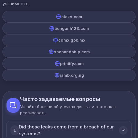
уязвимость.
aleks.com
tienganh123.com
cdmx.gob.mx
shopandship.com
printify.com
jamb.org.ng
Часто задаваемые вопросы
Узнайте больше об утечках данных и о том, как
реагировать
Did these leaks come from a breach of our
1
systems?