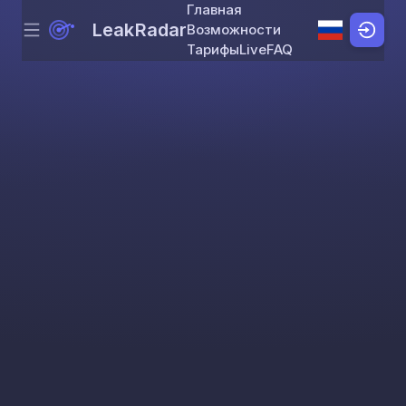
Главная
LeakRadar
Возможности
Menu
Skip to content
Тарифы
Live
FAQ