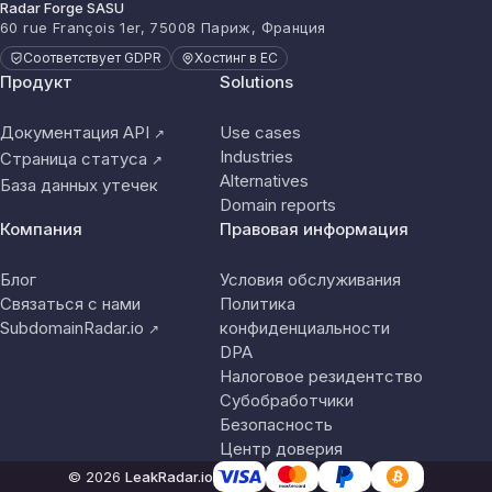
Radar Forge SASU
60 rue François 1er, 75008 Париж, Франция
Соответствует GDPR
Хостинг в ЕС
Продукт
Solutions
Документация API
Use cases
↗
Industries
Страница статуса
↗
Alternatives
База данных утечек
Domain reports
Компания
Правовая информация
Блог
Условия обслуживания
Связаться с нами
Политика
SubdomainRadar.io
конфиденциальности
↗
DPA
Налоговое резидентство
Субобработчики
Безопасность
Центр доверия
© 2026
LeakRadar.io