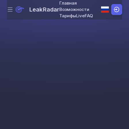
Главная
LeakRadar
Возможности
Menu
Skip to content
Тарифы
Live
FAQ