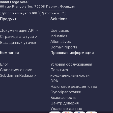
Radar Forge SASU
60 rue François 1er, 75008 Париж, Франция
Соответствует GDPR
Хостинг в ЕС
Продукт
Solutions
Документация API
Use cases
↗
Industries
Страница статуса
↗
Alternatives
База данных утечек
Domain reports
Компания
Правовая информация
Блог
Условия обслуживания
Связаться с нами
Политика
SubdomainRadar.io
конфиденциальности
↗
DPA
Налоговое резидентство
Субобработчики
Безопасность
Центр доверия
Удаление данных