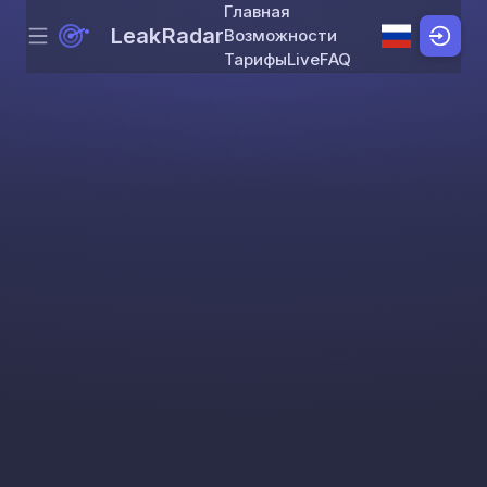
Главная
LeakRadar
Возможности
Menu
Skip to content
Тарифы
Live
FAQ