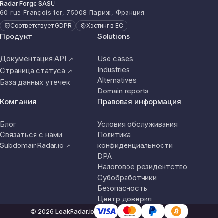
Radar Forge SASU
60 rue François 1er, 75008 Париж, Франция
Соответствует GDPR
Хостинг в ЕС
Продукт
Solutions
Документация API
Use cases
↗
Industries
Страница статуса
↗
Alternatives
База данных утечек
Domain reports
Компания
Правовая информация
Блог
Условия обслуживания
Связаться с нами
Политика
SubdomainRadar.io
конфиденциальности
↗
DPA
Налоговое резидентство
Субобработчики
Безопасность
Центр доверия
© 2026
LeakRadar.io