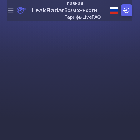
Главная
LeakRadar
Возможности
Menu
Skip to content
Тарифы
Live
FAQ