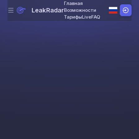
Главная
LeakRadar
Возможности
Menu
Skip to content
Тарифы
Live
FAQ