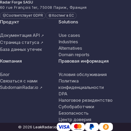
Radar Forge SASU
60 rue François 1er, 75008 Париж, Франция
Соответствует GDPR
Хостинг в ЕС
Продукт
Solutions
Документация API
Use cases
↗
Industries
Страница статуса
↗
Alternatives
База данных утечек
Domain reports
Компания
Правовая информация
Блог
Условия обслуживания
Связаться с нами
Политика
SubdomainRadar.io
конфиденциальности
↗
DPA
Налоговое резидентство
Субобработчики
Безопасность
Центр доверия
© 2026
LeakRadar.io