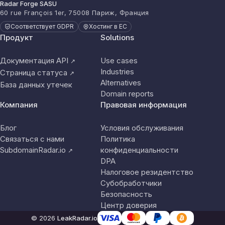
Radar Forge SASU
60 rue François 1er, 75008 Париж, Франция
Соответствует GDPR
Хостинг в ЕС
Продукт
Solutions
Документация API
Use cases
↗
Industries
Страница статуса
↗
Alternatives
База данных утечек
Domain reports
Компания
Правовая информация
Блог
Условия обслуживания
Связаться с нами
Политика
SubdomainRadar.io
конфиденциальности
↗
DPA
Налоговое резидентство
Субобработчики
Безопасность
Центр доверия
© 2026
LeakRadar.io