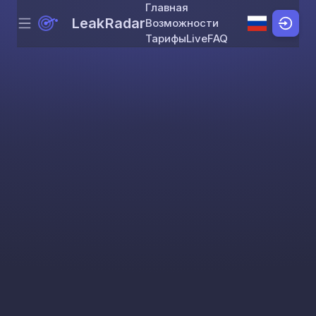
Главная
LeakRadar
Возможности
Menu
Skip to content
Тарифы
Live
FAQ