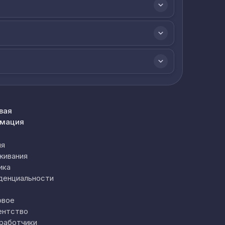
вая
мация
ия
живания
ика
денциальности
овое
ентство
работчики