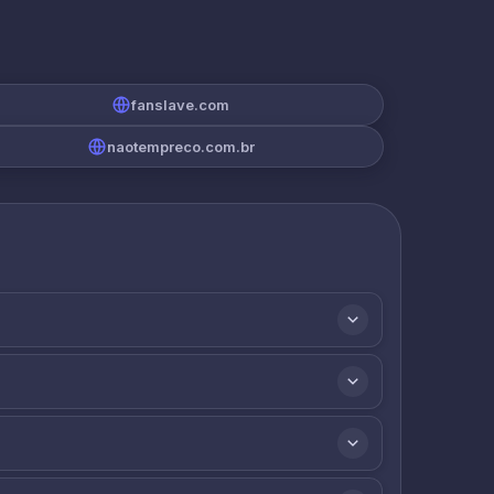
fanslave.com
naotempreco.com.br