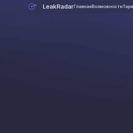
LeakRadar
Главная
Возможности
Тар