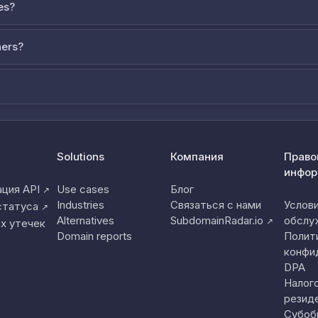
es?
ners?
Solutions
Компания
Право
инфор
ция API
Use cases
Блог
↗
Industries
Связаться с нами
Услов
статуса
↗
Alternatives
SubdomainRadar.io
обслу
↗
х утечек
Domain reports
Полит
конфи
DPA
Налог
резид
Субоб