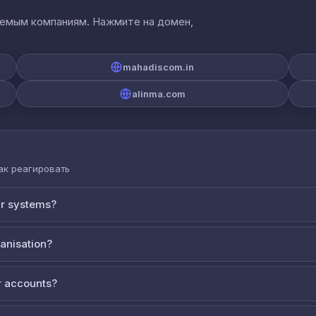
аемым компаниям. Нажмите на домен,
mahadiscom.in
alinma.com
как реагировать
ur systems?
ganisation?
 accounts?