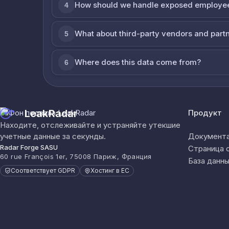
How should we handle exposed employe
4
What about third-party vendors and part
5
Where does this data come from?
6
LeakRadar
Продукт
Находите, отслеживайте и устраняйте утекшие
учетные данные за секунды.
Документа
Radar Forge SASU
Страница 
60 rue François 1er, 75008 Париж, Франция
База данны
Соответствует GDPR
Хостинг в ЕС