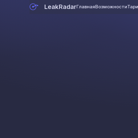
LeakRadar
Главная
Возможности
Тар