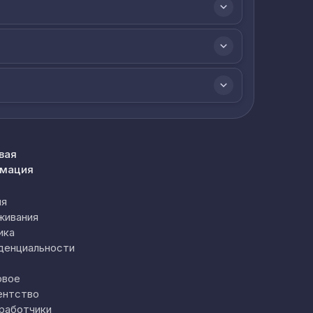
вая
мация
ия
живания
ика
денциальности
овое
ентство
работчики