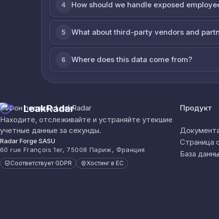
How should we handle exposed employe
4
What about third-party vendors and part
5
Where does this data come from?
6
LeakRadar
Продукт
Находите, отслеживайте и устраняйте утекшие
учетные данные за секунды.
Документа
Radar Forge SASU
Страница 
60 rue François 1er, 75008 Париж, Франция
База данны
Соответствует GDPR
Хостинг в ЕС