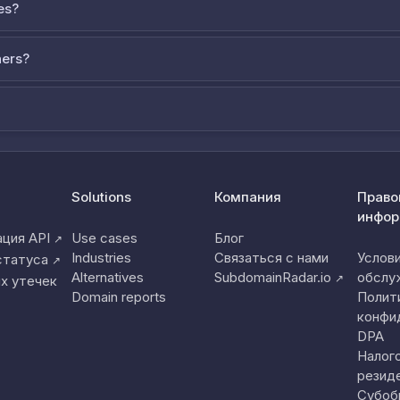
es?
ners?
Solutions
Компания
Право
инфор
ция API
Use cases
Блог
↗
Industries
Связаться с нами
Услов
статуса
↗
Alternatives
SubdomainRadar.io
обслу
↗
х утечек
Domain reports
Полит
конфи
DPA
Налог
резид
Субоб