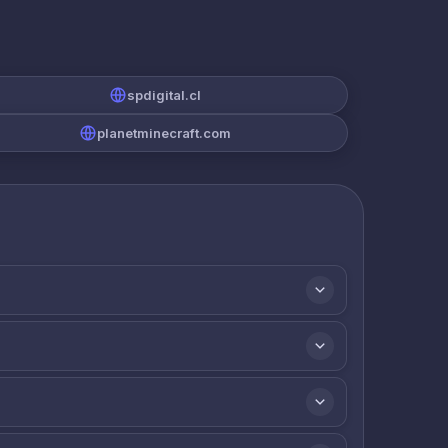
spdigital.cl
planetminecraft.com