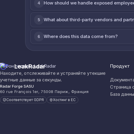
How should we handle exposed employe
4
What about third-party vendors and part
5
Where does this data come from?
6
LeakRadar
Продукт
Находите, отслеживайте и устраняйте утекшие
учетные данные за секунды.
Документа
Radar Forge SASU
Страница 
60 rue François 1er, 75008 Париж, Франция
База данны
Соответствует GDPR
Хостинг в ЕС