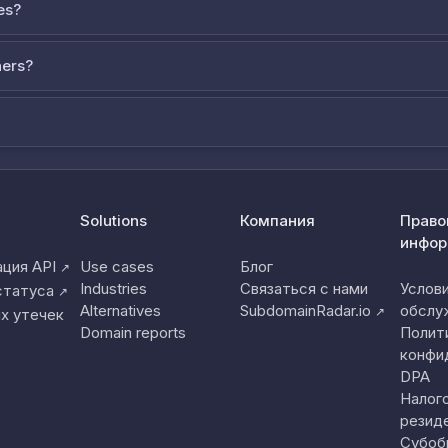
es?
ners?
Solutions
Компания
Право
инфор
ция API
Use cases
Блог
↗
Industries
Связаться с нами
Услов
статуса
↗
Alternatives
SubdomainRadar.io
обслу
↗
х утечек
Domain reports
Полит
конфи
DPA
Налог
резид
Субоб