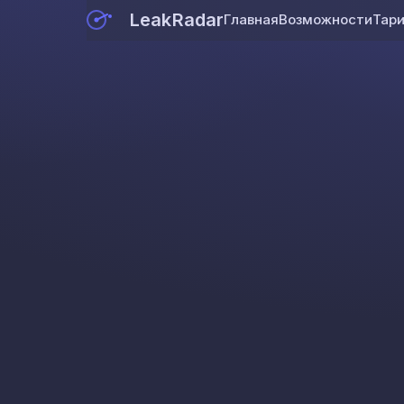
LeakRadar
Главная
Возможности
Тар