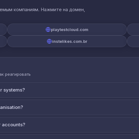
аемым компаниям. Нажмите на домен,
playtestcloud.com
instelikes.com.br
как реагировать
ur systems?
ganisation?
 accounts?