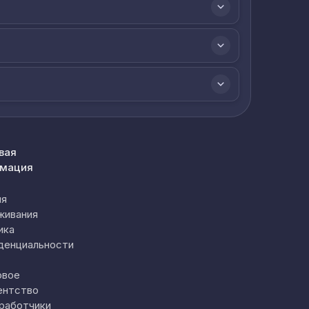
вая
мация
ия
живания
ика
денциальности
овое
ентство
работчики