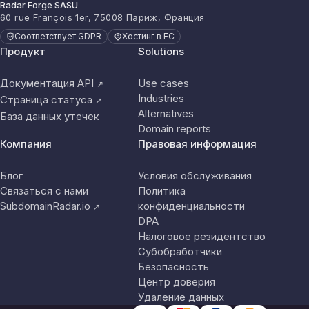
Radar Forge SASU
60 rue François 1er, 75008 Париж, Франция
Соответствует GDPR
Хостинг в ЕС
Продукт
Solutions
Документация API
Use cases
↗
Industries
Страница статуса
↗
Alternatives
База данных утечек
Domain reports
Компания
Правовая информация
Блог
Условия обслуживания
Связаться с нами
Политика
SubdomainRadar.io
конфиденциальности
↗
DPA
Налоговое резидентство
Субобработчики
Безопасность
Центр доверия
Удаление данных