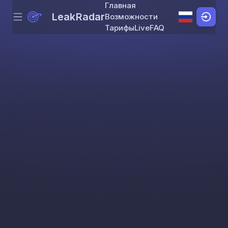
Главная
LeakRadar
Возможности
Menu
Skip to content
Тарифы
Live
FAQ