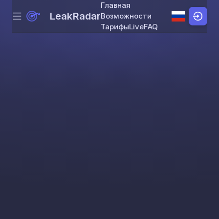
Главная
LeakRadar
Возможности
Menu
Skip to content
Тарифы
Live
FAQ