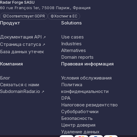
Radar Forge SASU
60 rue François 1er, 75008 Париж, Франция
Соответствует GDPR
Хостинг в ЕС
Продукт
Solutions
Документация API
Use cases
↗
Industries
Страница статуса
↗
Alternatives
База данных утечек
Domain reports
Компания
Правовая информация
Блог
Условия обслуживания
Связаться с нами
Политика
SubdomainRadar.io
конфиденциальности
↗
DPA
Налоговое резидентство
Субобработчики
Безопасность
Центр доверия
Удаление данных