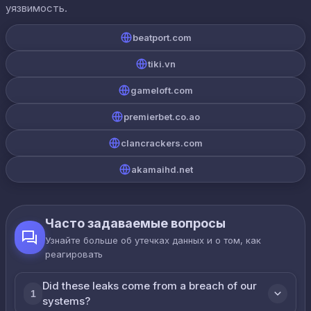
уязвимость.
beatport.com
tiki.vn
gameloft.com
premierbet.co.ao
clancrackers.com
akamaihd.net
Часто задаваемые вопросы
Узнайте больше об утечках данных и о том, как
реагировать
Did these leaks come from a breach of our
1
systems?