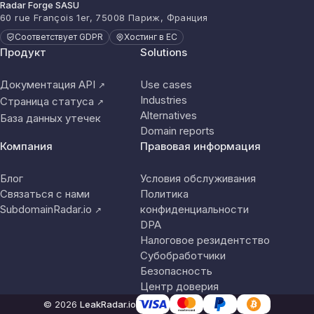
Radar Forge SASU
60 rue François 1er, 75008 Париж, Франция
Соответствует GDPR
Хостинг в ЕС
Продукт
Solutions
Документация API
Use cases
↗
Industries
Страница статуса
↗
Alternatives
База данных утечек
Domain reports
Компания
Правовая информация
Блог
Условия обслуживания
Связаться с нами
Политика
SubdomainRadar.io
конфиденциальности
↗
DPA
Налоговое резидентство
Субобработчики
Безопасность
Центр доверия
© 2026
LeakRadar.io