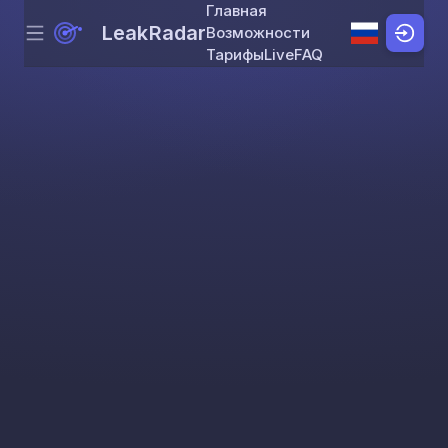
Главная
LeakRadar
Возможности
Menu
Skip to content
Тарифы
Live
FAQ