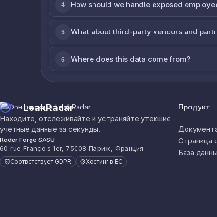
How should we handle exposed employe
4
What about third-party vendors and part
5
Where does this data come from?
6
LeakRadar
Продукт
Находите, отслеживайте и устраняйте утекшие
учетные данные за секунды.
Документа
Radar Forge SASU
Страница 
60 rue François 1er, 75008 Париж, Франция
База данны
Соответствует GDPR
Хостинг в ЕС