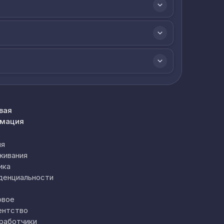
вая
мация
ия
живания
ика
денциальности
овое
ентство
работчики