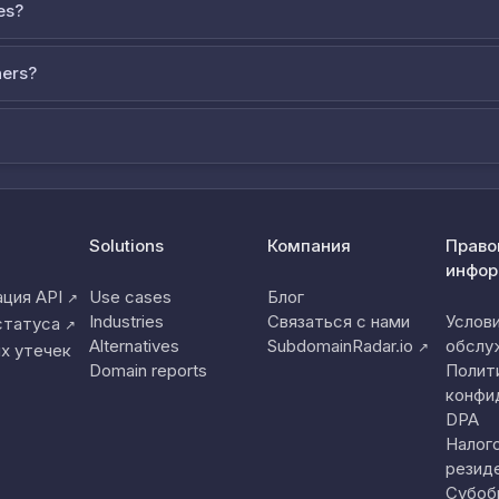
es?
ners?
Solutions
Компания
Право
инфор
ция API
Use cases
Блог
↗
Industries
Связаться с нами
Услов
статуса
↗
Alternatives
SubdomainRadar.io
обслу
↗
х утечек
Domain reports
Полит
конфи
DPA
Налог
резид
Субоб