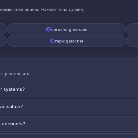
аемым компаниям. Нажмите на домен,
unrealengine.com
rapidgator.net
как реагировать
ur systems?
ganisation?
 accounts?