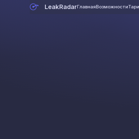
LeakRadar
Главная
Возможности
Тар