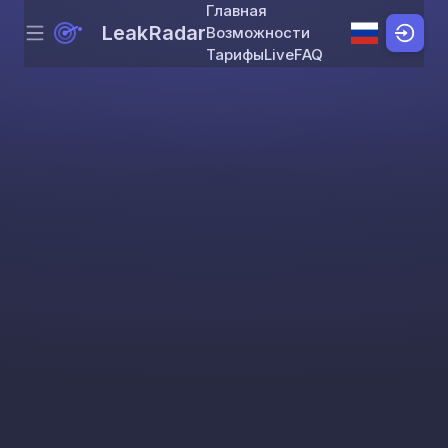
Главная
LeakRadar
Возможности
Menu
Skip to content
Тарифы
Live
FAQ