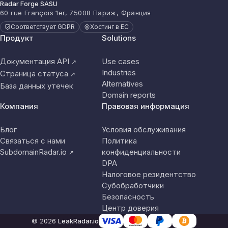
Radar Forge SASU
60 rue François 1er, 75008 Париж, Франция
Соответствует GDPR
Хостинг в ЕС
Продукт
Solutions
Документация API
Use cases
↗
Industries
Страница статуса
↗
Alternatives
База данных утечек
Domain reports
Компания
Правовая информация
Блог
Условия обслуживания
Связаться с нами
Политика
SubdomainRadar.io
конфиденциальности
↗
DPA
Налоговое резидентство
Субобработчики
Безопасность
Центр доверия
© 2026
LeakRadar.io