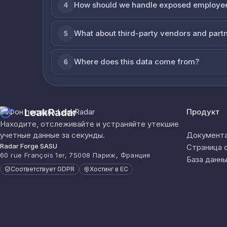
How should we handle exposed employe
4
What about third-party vendors and part
5
Where does this data come from?
6
LeakRadar
Продукт
Находите, отслеживайте и устраняйте утекшие
учетные данные за секунды.
Документа
Radar Forge SASU
Страница 
60 rue François 1er, 75008 Париж, Франция
База данны
Соответствует GDPR
Хостинг в ЕС