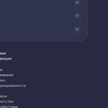
вая
мация
ия
живания
ика
денциальности
овое
ентство
работчики