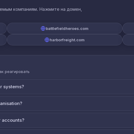
аемым компаниям. Нажмите на домен,
battlefieldheroes.com
harborfreight.com
как реагировать
ur systems?
ganisation?
 accounts?