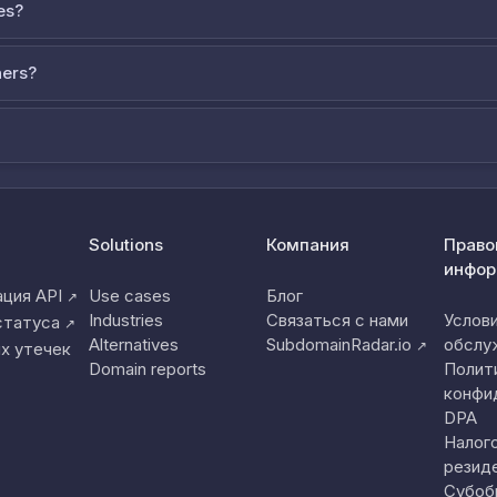
es?
ners?
Solutions
Компания
Право
инфор
ция API
Use cases
Блог
↗
Industries
Связаться с нами
Услов
статуса
↗
Alternatives
SubdomainRadar.io
обслу
↗
х утечек
Domain reports
Полит
конфи
DPA
Налог
резид
Субоб