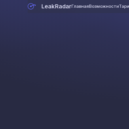
LeakRadar
Главная
Возможности
Тар