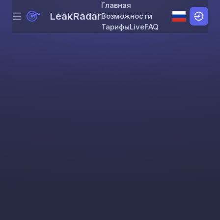
Главная
LeakRadar
Возможности
Menu
Skip to content
Тарифы
Live
FAQ