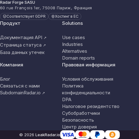
Radar Forge SASU
60 rue François 1er, 75008 Париж, Франция
Соответствует GDPR
Хостинг в ЕС
Продукт
Solutions
Документация API
Use cases
↗
Industries
Страница статуса
↗
Alternatives
База данных утечек
Domain reports
Компания
Правовая информация
Блог
Условия обслуживания
Связаться с нами
Политика
SubdomainRadar.io
конфиденциальности
↗
DPA
Налоговое резидентство
Субобработчики
Безопасность
Центр доверия
© 2026
LeakRadar.io