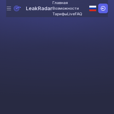
Главная
LeakRadar
Возможности
Menu
Skip to content
Тарифы
Live
FAQ