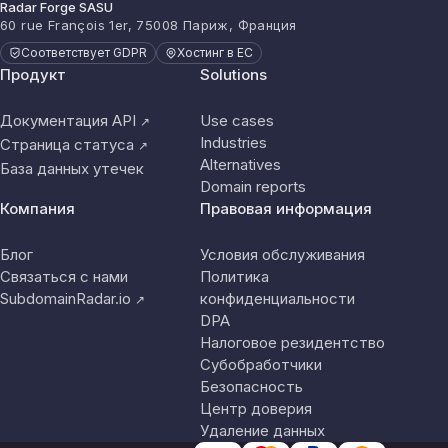
Radar Forge SASU
60 rue François 1er, 75008 Париж, Франция
Соответствует GDPR
Хостинг в ЕС
Продукт
Solutions
Документация API
Use cases
↗
Industries
Страница статуса
↗
Alternatives
База данных утечек
Domain reports
Компания
Правовая информация
Блог
Условия обслуживания
Связаться с нами
Политика
SubdomainRadar.io
конфиденциальности
↗
DPA
Налоговое резидентство
Субобработчики
Безопасность
Центр доверия
Удаление данных