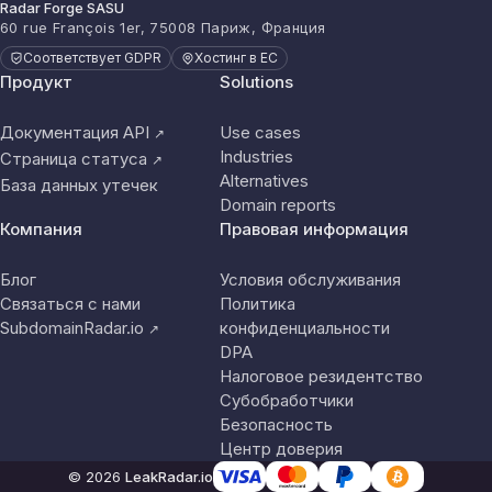
Radar Forge SASU
60 rue François 1er, 75008 Париж, Франция
Соответствует GDPR
Хостинг в ЕС
Продукт
Solutions
Документация API
Use cases
↗
Industries
Страница статуса
↗
Alternatives
База данных утечек
Domain reports
Компания
Правовая информация
Блог
Условия обслуживания
Связаться с нами
Политика
SubdomainRadar.io
конфиденциальности
↗
DPA
Налоговое резидентство
Субобработчики
Безопасность
Центр доверия
© 2026
LeakRadar.io