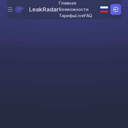
Главная
LeakRadar
Возможности
Menu
Skip to content
Тарифы
Live
FAQ