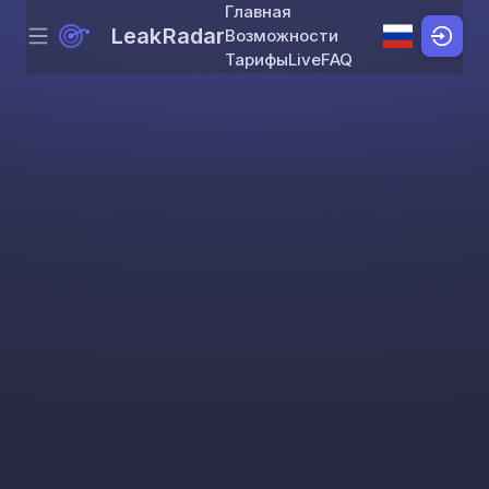
Главная
LeakRadar
Возможности
Menu
Skip to content
Тарифы
Live
FAQ