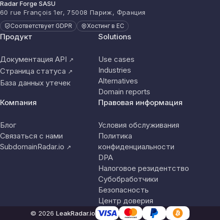
Radar Forge SASU
60 rue François 1er, 75008 Париж, Франция
Соответствует GDPR
Хостинг в ЕС
Продукт
Solutions
Документация API
Use cases
↗
Industries
Страница статуса
↗
Alternatives
База данных утечек
Domain reports
Компания
Правовая информация
Блог
Условия обслуживания
Связаться с нами
Политика
SubdomainRadar.io
конфиденциальности
↗
DPA
Налоговое резидентство
Субобработчики
Безопасность
Центр доверия
© 2026
LeakRadar.io