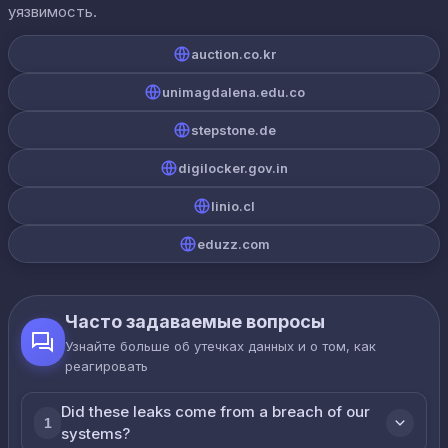
уязвимость.
auction.co.kr
unimagdalena.edu.co
stepstone.de
digilocker.gov.in
linio.cl
eduzz.com
Часто задаваемые вопросы
Узнайте больше об утечках данных и о том, как
реагировать
Did these leaks come from a breach of our
1
systems?