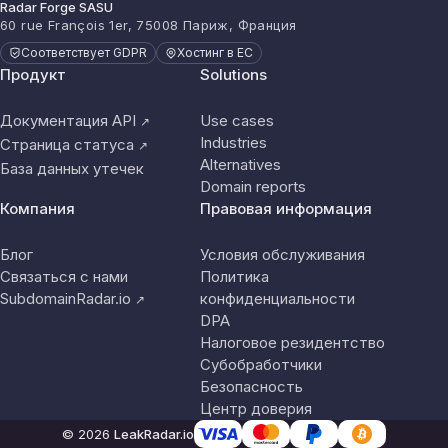
Radar Forge SASU
60 rue François 1er, 75008 Париж, Франция
Соответствует GDPR
Хостинг в ЕС
Продукт
Solutions
Документация API
Use cases
↗
Industries
Страница статуса
↗
Alternatives
База данных утечек
Domain reports
Компания
Правовая информация
Блог
Условия обслуживания
Связаться с нами
Политика
SubdomainRadar.io
конфиденциальности
↗
DPA
Налоговое резидентство
Субобработчики
Безопасность
Центр доверия
© 2026
LeakRadar.io