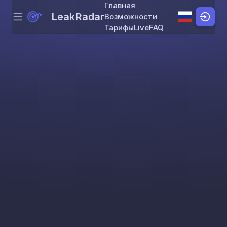
Главная
LeakRadar
Возможности
Menu
Skip to content
Тарифы
Live
FAQ