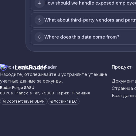
How should we handle exposed employe
4
What about third-party vendors and part
5
Where does this data come from?
6
LeakRadar
Продукт
Находите, отслеживайте и устраняйте утекшие
учетные данные за секунды.
Документа
Radar Forge SASU
Страница 
60 rue François 1er, 75008 Париж, Франция
База данны
Соответствует GDPR
Хостинг в ЕС