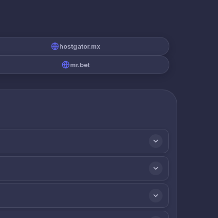
hostgator.mx
mr.bet