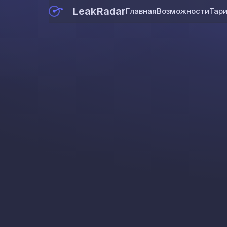
LeakRadar
Главная
Возможности
Тар