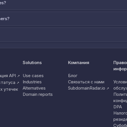
es?
ners?
Solutions
Компания
Право
инфор
ция API
Use cases
Блог
↗
Industries
Связаться с нами
Услов
статуса
↗
Alternatives
SubdomainRadar.io
обслу
↗
х утечек
Domain reports
Полит
конфи
DPA
Налог
резид
Субоб