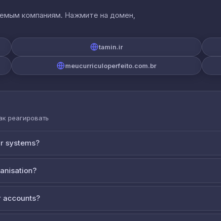
аемым компаниям. Нажмите на домен,
tamin.ir
meucurriculoperfeito.com.br
как реагировать
ur systems?
ganisation?
 accounts?