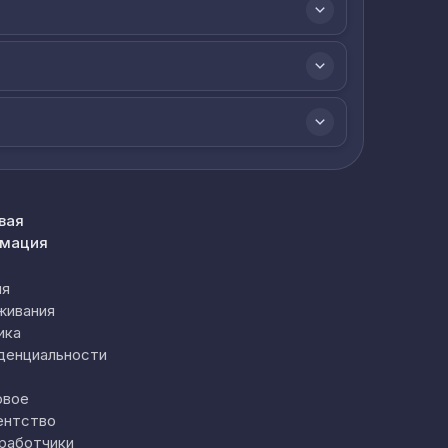
вая
мация
ия
живания
ика
денциальности
овое
ентство
работчики