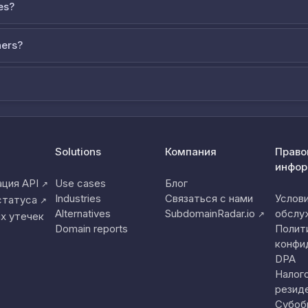
es?
ners?
Solutions
Компания
Право
инфор
ция API
Use cases
Блог
↗
Industries
Связаться с нами
Услов
статуса
↗
Alternatives
SubdomainRadar.io
обслу
↗
х утечек
Domain reports
Полит
конфи
DPA
Налог
резид
Субоб