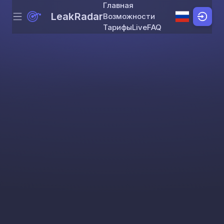
Главная
LeakRadar
Возможности
Menu
Skip to content
Тарифы
Live
FAQ