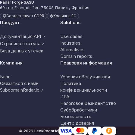
Radar Forge SASU
60 rue François 1er, 75008 Париж, Франция
Соответствует GDPR
Хостинг в ЕС
Продукт
Solutions
Документация API
Use cases
↗
Industries
Страница статуса
↗
Alternatives
База данных утечек
Domain reports
Компания
Правовая информация
Блог
Условия обслуживания
Связаться с нами
Политика
SubdomainRadar.io
конфиденциальности
↗
DPA
Налоговое резидентство
Субобработчики
Безопасность
Центр доверия
© 2026
LeakRadar.io